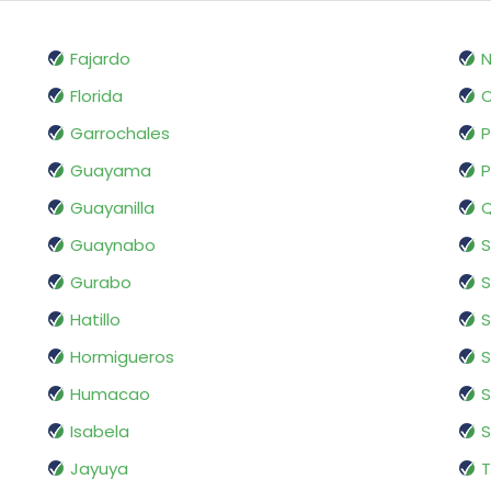
Fajardo
N
Florida
O
Garrochales
P
Guayama
Guayanilla
Q
Guaynabo
Gurabo
S
Hatillo
Hormigueros
S
Humacao
S
Isabela
S
Jayuya
T