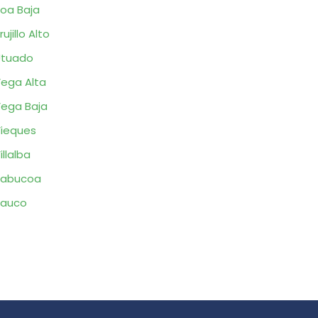
oa Baja
rujillo Alto
Utuado
ega Alta
ega Baja
ieques
illalba
Yabucoa
Yauco