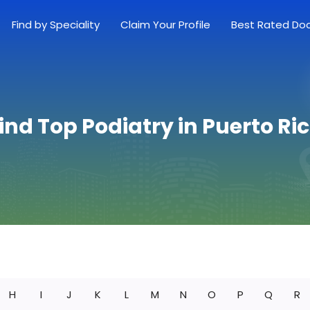
Find by Speciality
Claim Your Profile
Best Rated Do
ind Top Podiatry in Puerto Ri
H
I
J
K
L
M
N
O
P
Q
R