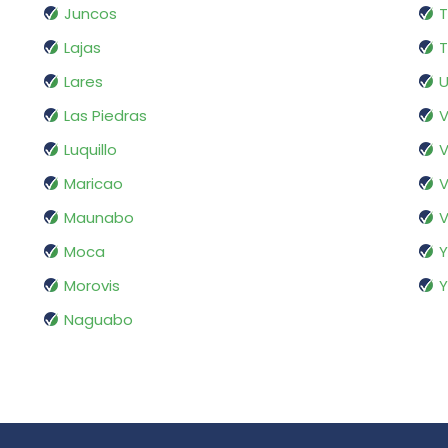
Juncos
T
Lajas
T
Lares
Las Piedras
V
Luquillo
V
Maricao
V
Maunabo
V
Moca
Morovis
Naguabo