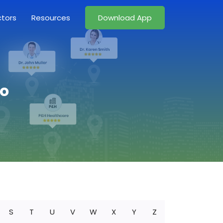
ctors
Resources
Download App
co
S
T
U
V
W
X
Y
Z