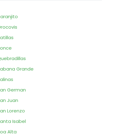
aranjito
rocovis
atillas
Ponce
uebradillas
Sabana Grande
alinas
San German
an Juan
an Lorenzo
anta Isabel
oa Alta